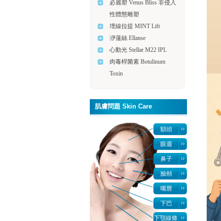
必麗塑 Venus Bliss 非侵入
性體態雕塑
埋線拉提 MINT Lift
洢蓮絲 Ellanse
心動光 Stellar M22 IPL
肉毒桿菌素 Botulinum
Toxin
肌膚問題 Skin Care
額頭
眼週
鼻子
臉頰
嘴唇
下巴
下顎線條