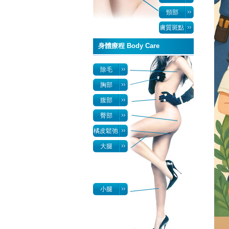
頸部
膚質斑點
身體療程 Body Care
除毛
胸部
腹部
臀部
橘皮鬆弛
大腿
小腿