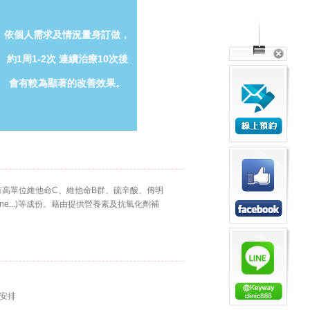
依個人需求及情況量身訂做，
約1周1-2次 連續治療10次後
會有較為顯著的改善效果
。
高單位維他命C、維他命B群、硫辛酸、傳明
teine...)等成份。藉由提供營養素及抗氧化劑補
安排