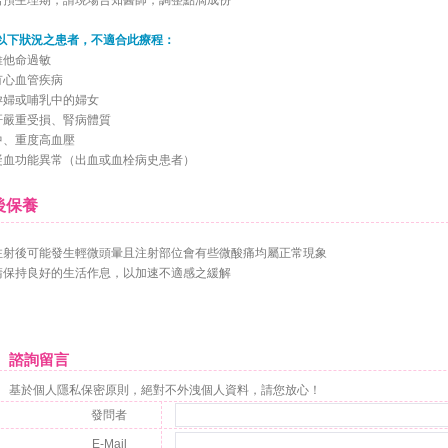
若預生理期，請現場告知醫師，調整點滴成份
以下狀況之患者，不適合此療程：
維他命過敏
有心血管疾病
孕婦或哺乳中的婦女
肝嚴重受損、腎病體質
中、重度高血壓
凝血功能異常（出血或血栓病史患者）
保養
注射後可能發生輕微頭暈且注射部位會有些微酸痛均屬正常現象
請保持良好的生活作息，以加速不適感之緩解