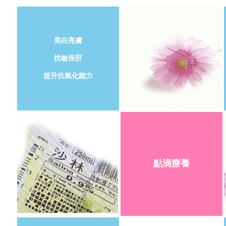
美白亮膚
抗敏保肝
提升抗氧化能力
點滴療養