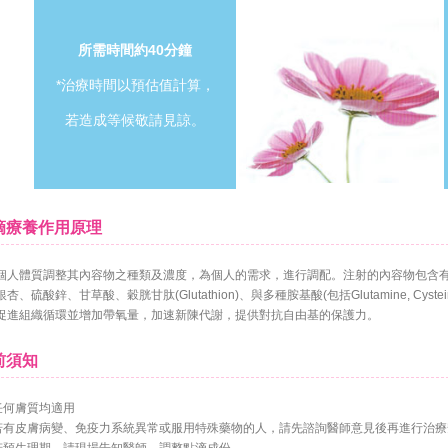
所需時間約40分鐘
*治療時間以預估值計算，
若造成等候敬請見諒。
療養作用原理
個人體質調整其內容物之種類及濃度，為個人的需求，進行調配。注射的內容物包含有
杏、硫酸鋅、甘草酸、穀胱甘肽(Glutathion)、與多種胺基酸(包括Glutamine, Cys
促進組織循環並增加帶氧量，加速新陳代謝，提供對抗自由基的保護力。
須知
任何膚質均適用
若有皮膚病變、免疫力系統異常或服用特殊藥物的人，請先諮詢醫師意見後再進行治療