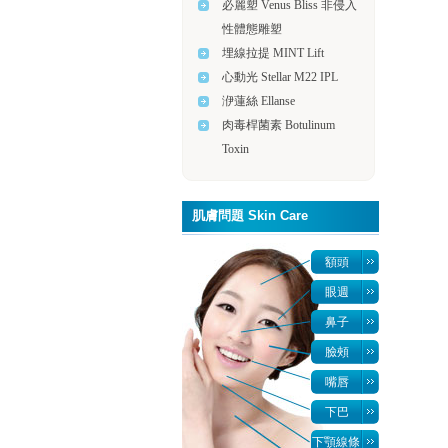
必麗塑 Venus Bliss 非侵入
性體態雕塑
埋線拉提 MINT Lift
心動光 Stellar M22 IPL
洢蓮絲 Ellanse
肉毒桿菌素 Botulinum
Toxin
肌膚問題 Skin Care
額頭
眼週
鼻子
臉頰
嘴唇
下巴
下顎線條