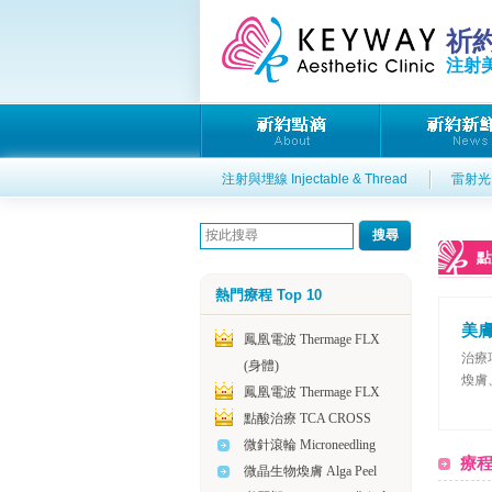
祈
注射美
注射與埋線 Injectable & Thread
雷射光電
點
熱門療程 Top 10
美膚
鳳凰電波 Thermage FLX
治療
(身體)
煥膚
鳳凰電波 Thermage FLX
點酸治療 TCA CROSS
微針滾輪 Microneedling
療
微晶生物煥膚 Alga Peel