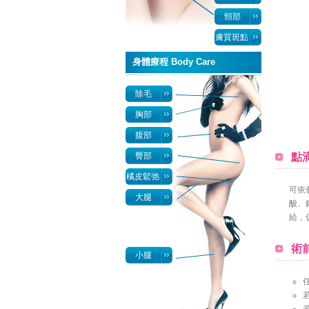
頸部
膚質斑點
身體療程 Body Care
除毛
胸部
腹部
臀部
點滴
橘皮鬆弛
可依
大腿
酸、銀
給，
術前
小腿