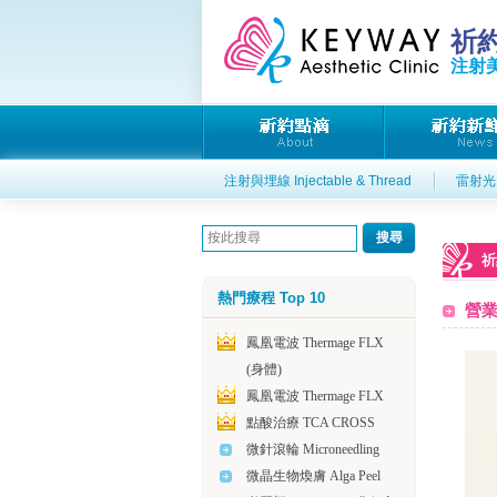
祈
注射美
注射與埋線 Injectable & Thread
雷射光電
祈
熱門療程 Top 10
營
鳳凰電波 Thermage FLX
(身體)
鳳凰電波 Thermage FLX
點酸治療 TCA CROSS
微針滾輪 Microneedling
微晶生物煥膚 Alga Peel