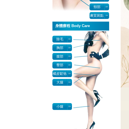
頸部
膚質斑點
身體療程 Body Care
除毛
胸部
腹部
臀部
橘皮鬆弛
大腿
小腿