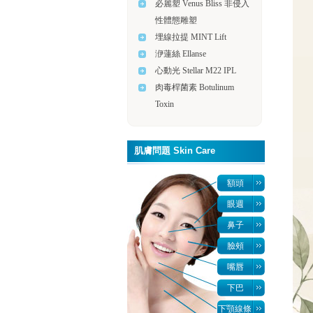
必麗塑 Venus Bliss 非侵入
性體態雕塑
埋線拉提 MINT Lift
洢蓮絲 Ellanse
心動光 Stellar M22 IPL
肉毒桿菌素 Botulinum
Toxin
肌膚問題 Skin Care
額頭
眼週
鼻子
臉頰
嘴唇
下巴
下顎線條