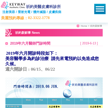
祈約美醫皮膚科診所
注射美容 / 雷射光電 / 體外減脂 / 皮膚疾病
02-3322-1778
美麗預約專線：
Home
> 祈約新鮮事
祈約新鮮事 News
2019年六月醫師門診時間
[ 2019-6-13 ]
2019年六月開診時段如下：
美容醫學多為約診治療 請先來電預約以免
造成您
久候。
週六開診日 : 06/15、06/22